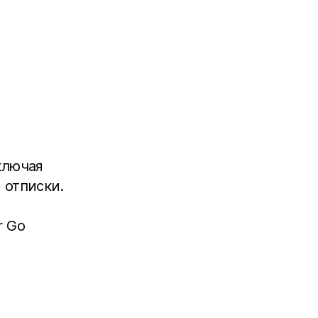
ключая
 отписки.
r Go