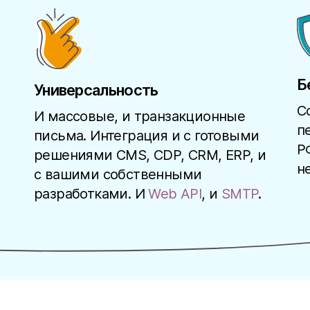
Б
Универсальность
С
И массовые, и транзакционные
п
письма. Интеграция и с готовыми
Р
решениями CMS, CDP, CRM, ERP, и
н
с вашими собственными
разработками. И
Web API
, и
SMTP
.