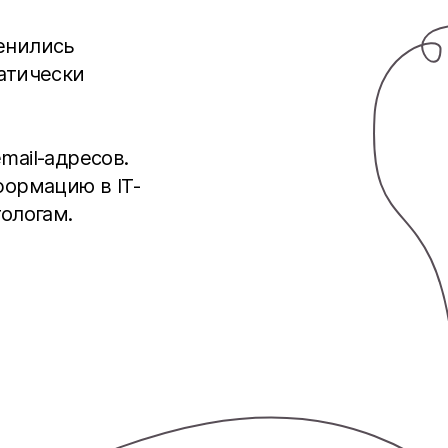
енились
атически
mail-адресов.
формацию в IT-
ологам.