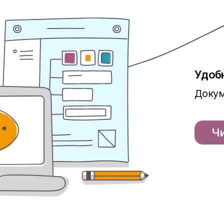
Удоб
Докум
Ч