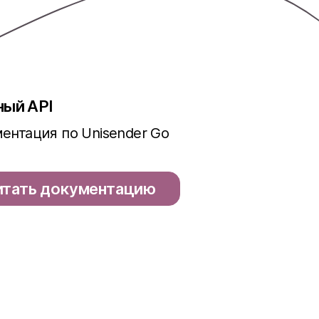
ный API
ентация по Unisender Go
итать документацию