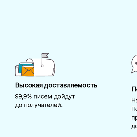
Высокая доставляемость
П
99,9% писем дойдут
Н
до получателей.
П
п
д